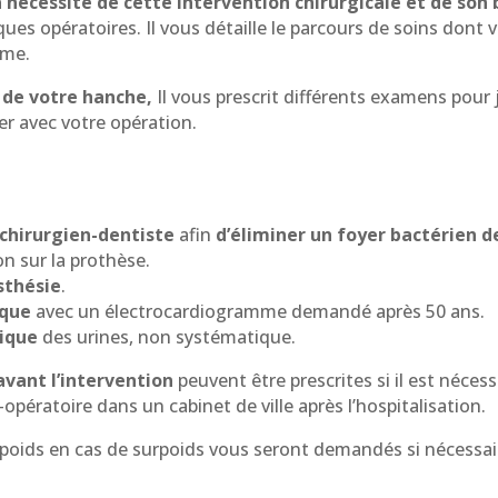
 nécessité de cette intervention chirurgicale et de son
ques opératoires. Il vous détaille le parcours de soins dont
mme.
 de votre hanche,
Il vous prescrit différents examens pour j
er avec votre opération.
chirurgien-dentiste
afin
d’éliminer un foyer bactérien d
on sur la prothèse.
sthésie
.
ique
avec un électrocardiogramme demandé après 50 ans.
ique
des urines, non systématique.
avant l’intervention
peuvent être prescrites si il est nécess
opératoire dans un cabinet de ville après l’hospitalisation.
 poids en cas de surpoids vous seront demandés si nécessai