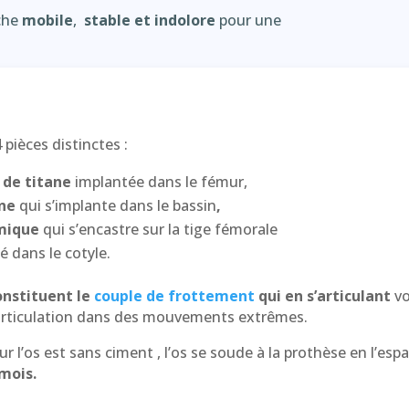
nche
mobile
,
stable et indolore
pour une
pièces distinctes :
e de titane
implantée dans le fémur,
ane
qui s’implante dans le bassin
,
mique
qui s’encastre sur la tige fémorale
é dans le cotyle.
constituent
le
couple de frottement
qui en s’articulant
v
articulation dans des mouvements extrêmes.
ur l’os est sans ciment , l’os se soude à la prothèse en l’es
 mois.