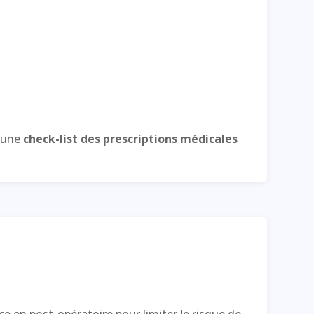
 une
check-list des prescriptions médicales
e en post-opératoire pour limiter le risque de