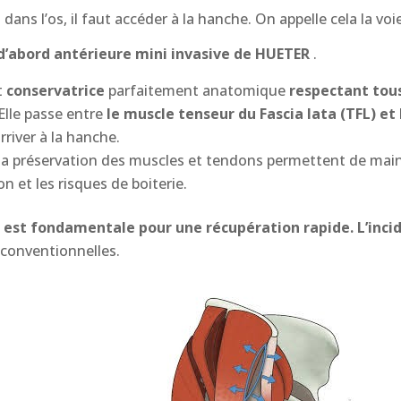
dans l’os, il faut accéder à la hanche. On appelle cela la voi
 d’abord antérieure mini invasive de HUETER
.
t
conservatrice
parfaitement anatomique
respectant tous
Elle passe entre
le muscle tenseur du Fascia lata (TFL) et 
rriver à la hanche
.
t la préservation des muscles et tendons
permettent de maint
n et les risques de boiterie.
i
est fondamentale pour une récupération rapide.
L’inci
conventionnelles.