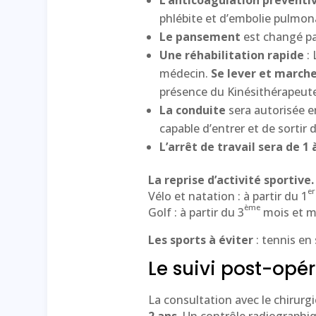
phlébite et d’embolie pulmona
Le pansement
est changé par
Une
réhabilitation rapide
: 
médecin.
Se lever et marc
présence du Kinésithérapeut
La conduite
sera autorisée 
capable d’entrer et de sortir
L’arrêt de travail sera de 1 
La reprise d’activité sportive. 
er
Vélo et natation : à partir du 1
ème
Golf : à partir du 3
mois et m
Les sports à éviter
: tennis en 
Le suivi post-opér
La consultation avec le chirurg
2 ans
. Un contrôle radiographiq